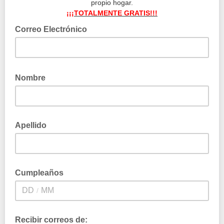
propio hogar.
¡¡¡TOTALMENTE GRATIS!!!
Correo Electrónico
Ingresa tu correo electrónico
Nombre
Introduce tu nombre
Apellido
Introduce tu apellido
Cumpleaños
/
Ingrese su fecha de cumpleaños Dia/Mes
Recibir correos de: